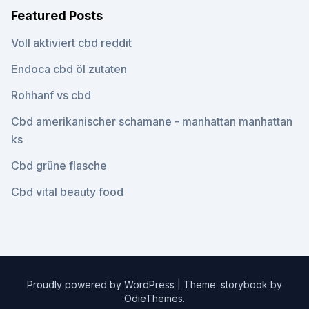
Featured Posts
Voll aktiviert cbd reddit
Endoca cbd öl zutaten
Rohhanf vs cbd
Cbd amerikanischer schamane - manhattan manhattan
ks
Cbd grüne flasche
Cbd vital beauty food
Proudly powered by WordPress
|
Theme: storybook by
OdieThemes
.