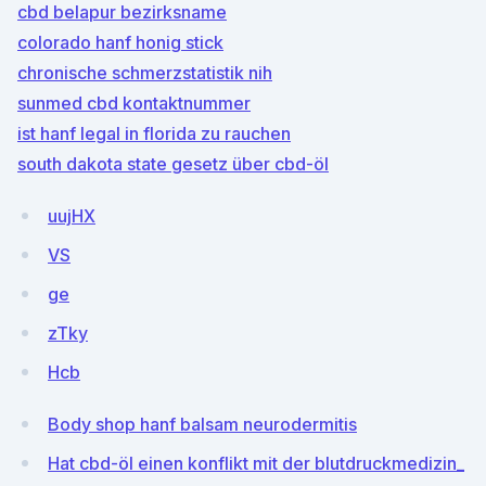
cbd belapur bezirksname
colorado hanf honig stick
chronische schmerzstatistik nih
sunmed cbd kontaktnummer
ist hanf legal in florida zu rauchen
south dakota state gesetz über cbd-öl
uujHX
VS
ge
zTky
Hcb
Body shop hanf balsam neurodermitis
Hat cbd-öl einen konflikt mit der blutdruckmedizin_